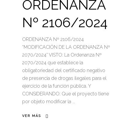
ORDENANZA
Nº 2106/2024
ORDENANZA Nº 2106/2024
“MODIFICACIÓN DE LA ORDENANZA Nº
2070/2024” VISTO: La Ordenanza Nº
2070/2024 que establece la
obligatoriedad del certificado negativo
de presencia de drogas ilegales para el
ejercicio de la función pública. Y
CONSIDERANDO: Que el proyecto tiene
por objeto modificar la
VER MÁS