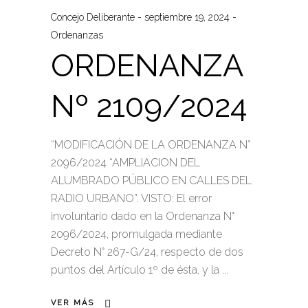
Concejo Deliberante
septiembre 19, 2024
Ordenanzas
ORDENANZA
Nº 2109/2024
“MODIFICACIÓN DE LA ORDENANZA N°
2096/2024 “AMPLIACION DEL
ALUMBRADO PÚBLICO EN CALLES DEL
RADIO URBANO”. VISTO: El error
involuntario dado en la Ordenanza N°
2096/2024, promulgada mediante
Decreto N° 267-G/24, respecto de dos
puntos del Artículo 1º de ésta, y la
VER MÁS