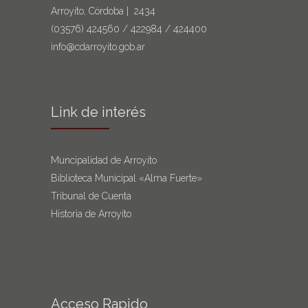
Arroyito, Córdoba | 2434
(03576)
424560
/
422984
/
424400
info@cdarroyito.gob.ar
Link de interés
Muncipalidad de Arroyito
Biblioteca Municipal «Alma Fuerte»
Tribunal de Cuenta
Historia de Arroyito
Acceso Rapido