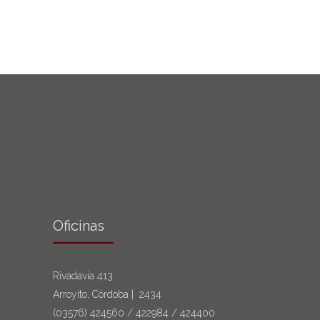
Oficinas
Rivadavia 413
Arroyito, Córdoba | 2434
(03576)
424560
/
422984
/
424400