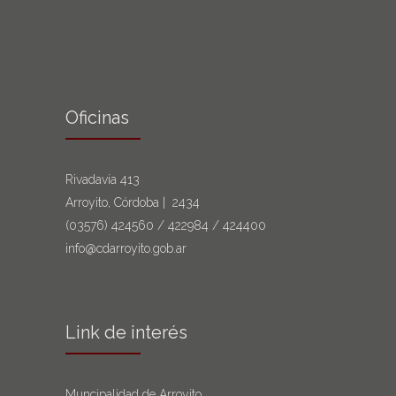
Oficinas
Rivadavia 413
Arroyito, Córdoba | 2434
(03576)
424560
/
422984
/
424400
info@cdarroyito.gob.ar
Link de interés
Muncipalidad de Arroyito