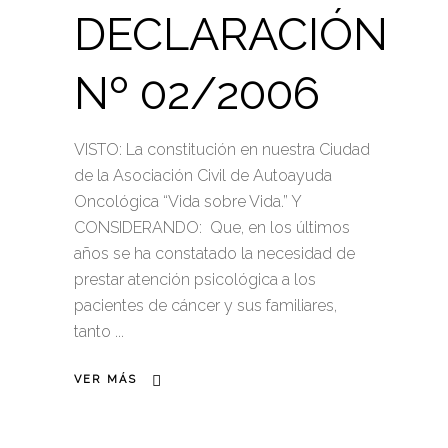
DECLARACIÓN
Nº 02/2006
VISTO: La constitución en nuestra Ciudad
de la Asociación Civil de Autoayuda
Oncológica “Vida sobre Vida.” Y
CONSIDERANDO: Que, en los últimos
años se ha constatado la necesidad de
prestar atención psicológica a los
pacientes de cáncer y sus familiares,
tanto
VER MÁS