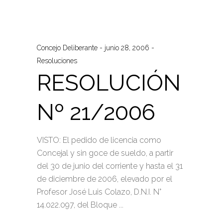
Concejo Deliberante
junio 28, 2006
Resoluciones
RESOLUCIÓN
Nº 21/2006
VISTO: El pedido de licencia como
Concejal y sin goce de sueldo, a partir
del 30 de junio del corriente y hasta el 31
de diciembre de 2006, elevado por el
Profesor José Luis Colazo, D.N.I. N°
14.022.097, del Bloque