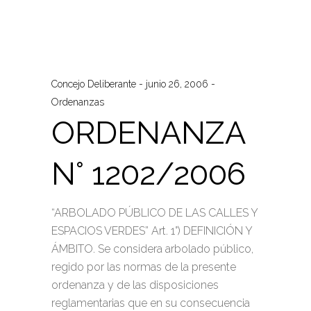
Concejo Deliberante
junio 26, 2006
Ordenanzas
ORDENANZA
N° 1202/2006
“ARBOLADO PÚBLICO DE LAS CALLES Y
ESPACIOS VERDES” Art. 1°) DEFINICIÓN Y
ÁMBITO. Se considera arbolado público,
regido por las normas de la presente
ordenanza y de las disposiciones
reglamentarias que en su consecuencia