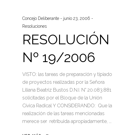
Concejo Deliberante
junio 23, 2006
Resoluciones
RESOLUCIÓN
Nº 19/2006
VISTO: las tareas de preparación y tipiado
de proyectos realizadas por la Señora
Liliana Beatriz Bustos D.N.I. N° 20.083.881
solicitadas por el Bloque de la Unión
Cívica Radical Y CONSIDERANDO: Que la
realización de las tareas mencionadas
merece ser retribuida apropiadamente,