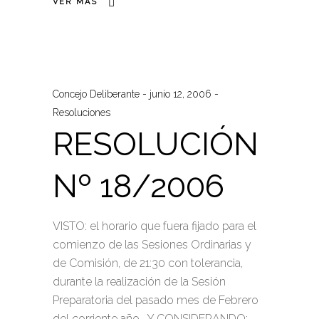
VER MÁS
Concejo Deliberante
junio 12, 2006
Resoluciones
RESOLUCIÓN
Nº 18/2006
VISTO: el horario que fuera fijado para el
comienzo de las Sesiones Ordinarias y
de Comisión, de 21:30 con tolerancia,
durante la realización de la Sesión
Preparatoria del pasado mes de Febrero
del corriente año. Y CONSIDERANDO: