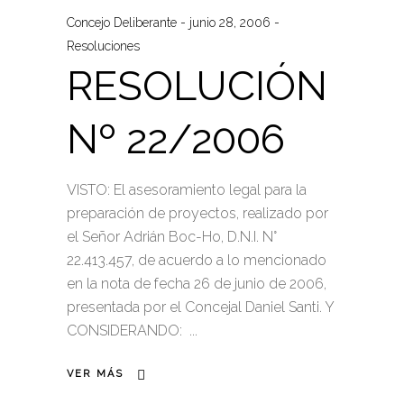
Concejo Deliberante
junio 28, 2006
Resoluciones
RESOLUCIÓN
Nº 22/2006
VISTO: El asesoramiento legal para la
preparación de proyectos, realizado por
el Señor Adrián Boc-Ho, D.N.I. N°
22.413.457, de acuerdo a lo mencionado
en la nota de fecha 26 de junio de 2006,
presentada por el Concejal Daniel Santi. Y
CONSIDERANDO:
VER MÁS