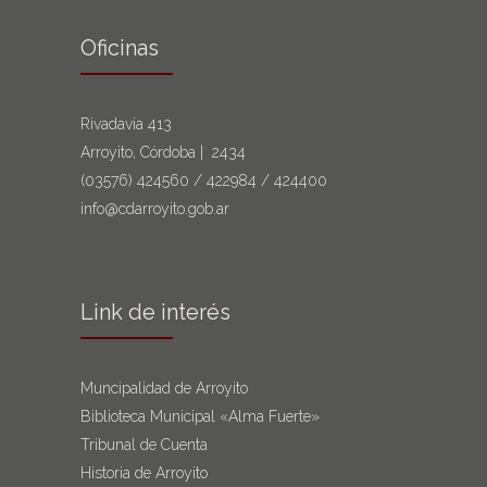
Oficinas
Rivadavia 413
Arroyito, Córdoba | 2434
(03576)
424560
/
422984
/
424400
info@cdarroyito.gob.ar
Link de interés
Muncipalidad de Arroyito
Biblioteca Municipal «Alma Fuerte»
Tribunal de Cuenta
Historia de Arroyito