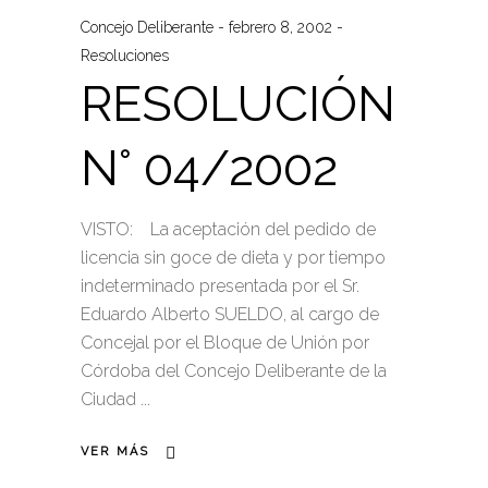
Concejo Deliberante
febrero 8, 2002
Resoluciones
RESOLUCIÓN
N° 04/2002
VISTO: La aceptación del pedido de
licencia sin goce de dieta y por tiempo
indeterminado presentada por el Sr.
Eduardo Alberto SUELDO, al cargo de
Concejal por el Bloque de Unión por
Córdoba del Concejo Deliberante de la
Ciudad
VER MÁS