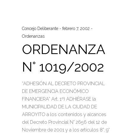
Concejo Deliberante
febrero 7, 2002
Ordenanzas
ORDENANZA
N° 1019/2002
“ADHESIÓN AL DECRETO PROVINCIAL
DE EMERGENCIA ECONÓMICO
FINANCIERA” Art. 1º) ADHIÉRASE la
MUNICIPALIDAD DE LA CIUDAD DE
ARROYITO a los contenidos y alcances
del Decreto Provincial N° 2656 del 12 de
Noviembre de 2001 y a los artículos 8°, 9°