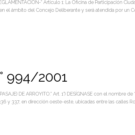
ENTACIÓN-” Artículo 1: La Oficina de Participación Ciudadan
á en el ámbito del Concejo Deliberante y será atendida por un 
 994/2001
AJE) DE ARROYITO.” Art. 1°) DESÍGNASE con el nombre de 
36 y 337, en dirección oeste-este, ubicadas entre las calles