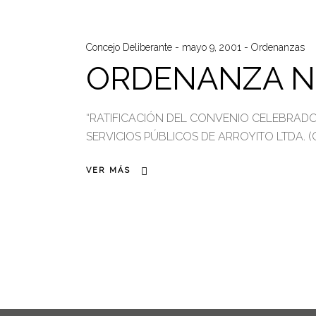
Concejo Deliberante
mayo 9, 2001
Ordenanzas
ORDENANZA N°
“RATIFICACIÓN DEL CONVENIO CELEBRADO 
SERVICIOS PÚBLICOS DE ARROYITO LTDA. (C.E
VER MÁS