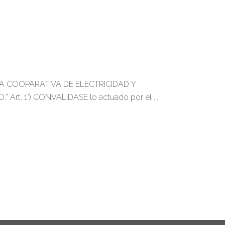
A COOPARATIVA DE ELECTRICIDAD Y
 Art. 1°) CONVALIDASE lo actuado por el