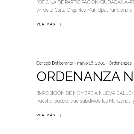
“OFICINA DE PARTICIPACIÓN CIUDADANA-REGLAM
74 de la Carta Orgánica Municipal, funcionar
VER MÁS
Concejo Deliberante
mayo 16, 2001
Ordenanzas
ORDENANZA N°
“IMPOSICIÓN DE NOMBRE A NUEVA CALLE (PAS
nuestra ciudad, que subdivide las Manzanas 3
VER MÁS