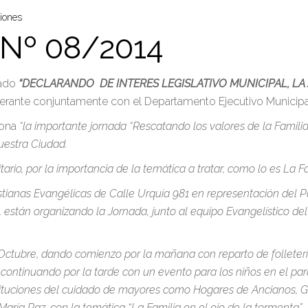
iones
Nº 08/2014
nado
“DECLARANDO DE INTERES LEGISLATIVO MUNICIPAL, L
erante conjuntamente con el Departamento Ejecutivo Municipal 
iona
“la importante jornada “Rescatando los valores de la Famili
nuestra Ciudad.
ario, por la importancia de la temática a tratar, como lo es La F
tianas Evangélicas de Calle Urquía 981 en representación del P
 están organizando la Jornada, junto al equipo Evangelístico del
tubre, dando comienzo por la mañana con reparto de folletería 
continuando por la tarde con un evento para los niños en el pa
Instituciones del cuidado de mayores como Hogares de Ancianos, Ge
María Paz, con la temática “La Familia en el ojo de la tormenta”.