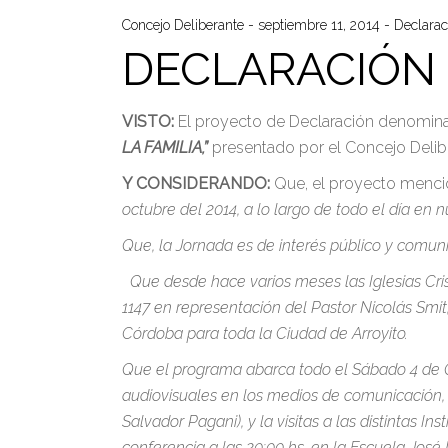
Concejo Deliberante
septiembre 11, 2014
Declarac
DECLARACIÓN 
VISTO:
El proyecto de Declaración denomi
LA FAMILIA,”
presentado por el Concejo Delib
Y CONSIDERANDO:
Que, el proyecto menc
octubre del 2014, a lo largo de todo el día en 
Que, la Jornada es de interés público y comunit
Que desde hace varios meses las Iglesias Cris
1147 en representación del Pastor Nicolás Smit,
Córdoba para toda la Ciudad de Arroyito.
Que el programa abarca todo el Sábado 4 de Oc
audiovisuales en los medios de comunicación, 
Salvador Pagani), y la visitas a las distintas 
conferencia a las 20:00 hs. en la Escuela José 