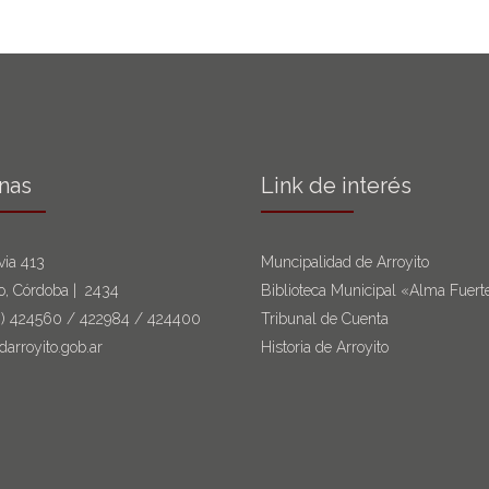
inas
Link de interés
via 413
Muncipalidad de Arroyito
to, Córdoba | 2434
Biblioteca Municipal «Alma Fuert
6)
424560
/
422984
/
424400
Tribunal de Cuenta
darroyito.gob.ar
Historia de Arroyito