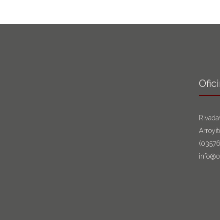
Ofic
Rivada
Arroyi
(0357
info@c