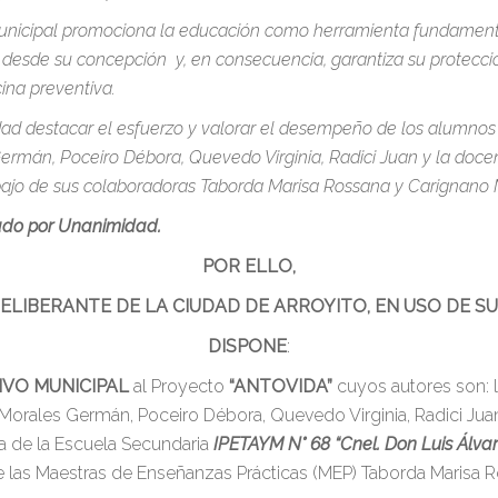
unicipal promociona la educación como herramienta fundamental
sde su concepción y, en consecuencia, garantiza su protección 
na preventiva.
ad destacar el esfuerzo y valorar el desempeño de los alumnos R
ermán, Poceiro Débora, Quevedo Virginia, Radici Juan y la docent
bajo de sus colaboradoras Taborda Marisa Rossana y Carignano M
do por Unanimidad.
POR ELLO,
ELIBERANTE DE LA CIUDAD DE ARROYITO, EN USO DE S
DISPONE
:
IVO MUNICIPAL
al Proyecto
“ANTOVIDA”
cuyos autores son: l
, Morales Germán, Poceiro Débora, Quevedo Virginia, Radici Jua
a de la Escuela Secundaria
IPETAYM N° 68 “Cnel. Don Luis Álvar
e las Maestras de Enseñanzas Prácticas (MEP) Taborda Marisa R