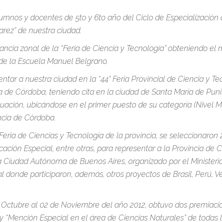
lumnos y docentes de 5to y 6to año del Ciclo de Especialización
rez” de nuestra ciudad.
ancia zonal de la “Feria de Ciencia y Tecnología” obteniendo el
 de la Escuela Manuel Belgrano.
ar a nuestra ciudad en la “44° Feria Provincial de Ciencia y Tec
a de Córdoba, teniendo cita en la ciudad de Santa María de Punill
uación, ubicándose en el primer puesto de su categoría (Nivel Me
ncia de Córdoba.
Feria de Ciencias y Tecnología de la provincia, se seleccionaro
cación Especial, entre otras, para representar a la Provincia de
n la Ciudad Autónoma de Buenos Aires, organizado por el Minister
ial donde participaron, además, otros proyectos de Brasil, Perú,
e Octubre al 02 de Noviembre del año 2012, obtuvo dos premiacion
y “Mención Especial en el área de Ciencias Naturales” de todas l