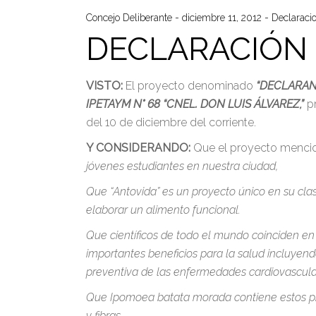
Concejo Deliberante
diciembre 11, 2012
Declaraci
DECLARACIÓN 
VISTO:
El proyecto denominado
“DECLARAN
IPETAYM N° 68 “CNEL. DON LUIS ÁLVAREZ,”
p
del 10 de diciembre del corriente.
Y CONSIDERANDO:
Que el proyecto menci
jóvenes estudiantes en nuestra ciudad,
Que “Antovida” es un proyecto único en su cl
elaborar un alimento funcional.
Que científicos de todo el mundo coinciden en 
importantes beneficios para la salud incluyend
preventiva de las enfermedades cardiovascula
Que Ipomoea batata morada contiene estos pigm
y fibras.