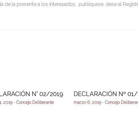
a de la presente a los interesados, publíquese, dese al Regist
LARACIÓN N° 02/2019
DECLARACIÓN Nº 01/
4, 2019
Concejo Deliberante
marzo 6, 2019
Concejo Delibera