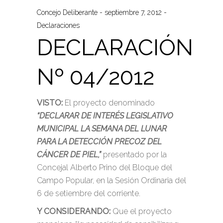
Concejo Deliberante
septiembre 7, 2012
Declaraciones
DECLARACIÓN
Nº 04/2012
VISTO:
El proyecto denominado
“DECLARAR DE INTERÉS LEGISLATIVO
MUNICIPAL LA SEMANA DEL LUNAR
PARA LA DETECCIÓN PRECOZ DEL
CÁNCER DE PIEL,”
presentado por la
Concejal Alberto Prino del Bloque del
Campo Popular, en la Sesión Ordinaria del
6 de setiembre del corriente.
Y CONSIDERANDO:
Que el proyecto