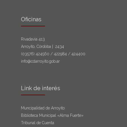
Oficinas
Rivadavia 413
Arroyito, Córdoba | 2434
(03576)
424560
/
422984
/
424400
info@cdarroyito.gob.ar
Link de interés
Muncipalidad de Arroyito
Biblioteca Municipal «Alma Fuerte»
Tribunal de Cuenta