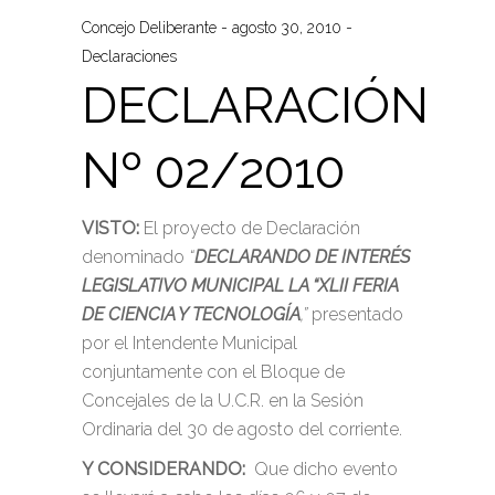
Concejo Deliberante
agosto 30, 2010
Declaraciones
DECLARACIÓN
Nº 02/2010
VISTO:
El proyecto de Declaración
denominado
“
DECLARANDO DE INTERÉS
LEGISLATIVO MUNICIPAL LA “XLII FERIA
DE CIENCIA Y TECNOLOGÍA
,”
presentado
por el Intendente Municipal
conjuntamente con el Bloque de
Concejales de la U.C.R. en la Sesión
Ordinaria del 30 de agosto del corriente.
Y CONSIDERANDO:
Que dicho evento