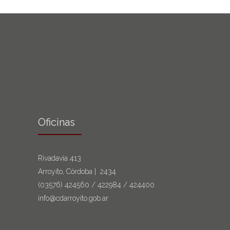
Oficinas
Rivadavia 413
Arroyito, Córdoba | 2434
(03576)
424560
/
422984
/
424400
info@cdarroyito.gob.ar