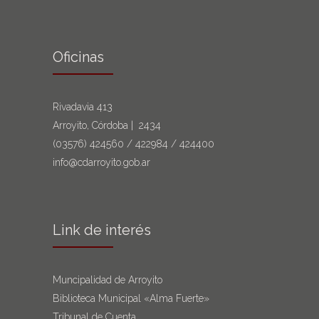
Oficinas
Rivadavia 413
Arroyito, Córdoba | 2434
(03576)
424560
/
422984
/
424400
info@cdarroyito.gob.ar
Link de interés
Muncipalidad de Arroyito
Biblioteca Municipal «Alma Fuerte»
Tribunal de Cuenta