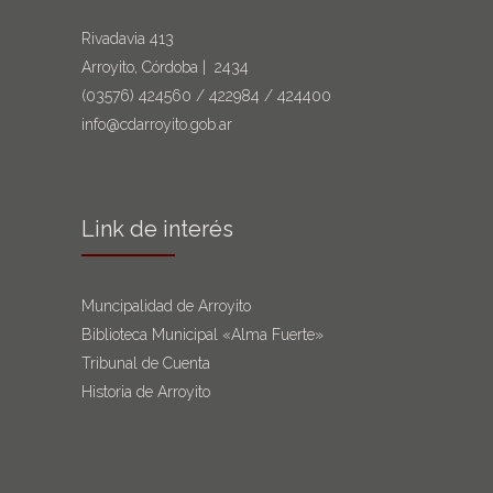
Rivadavia 413
Arroyito, Córdoba | 2434
(03576)
424560
/
422984
/
424400
info@cdarroyito.gob.ar
Link de interés
Muncipalidad de Arroyito
Biblioteca Municipal «Alma Fuerte»
Tribunal de Cuenta
Historia de Arroyito