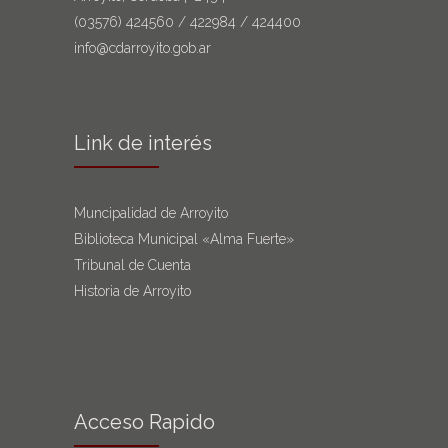
(03576)
424560
/
422984
/
424400
info@cdarroyito.gob.ar
Link de interés
Muncipalidad de Arroyito
Biblioteca Municipal «Alma Fuerte»
Tribunal de Cuenta
Historia de Arroyito
Acceso Rapido