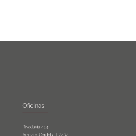
Oficinas
Rivadavia 413
Arroyito, Córdoba | 2434