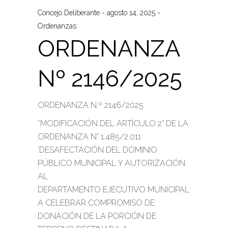
Concejo Deliberante
agosto 14, 2025
Ordenanzas
ORDENANZA
Nº 2146/2025
ORDENANZA N.º 2146/2025
“MODIFICACIÓN DEL ARTÍCULO 2° DE LA
ORDENANZA N° 1.485/2.011
‘DESAFECTACIÓN DEL DOMINIO
PÚBLICO MUNICIPAL Y AUTORIZACIÓN
AL
DEPARTAMENTO EJECUTIVO MUNICIPAL
A CELEBRAR COMPROMISO DE
DONACIÓN DE LA PORCIÓN DE