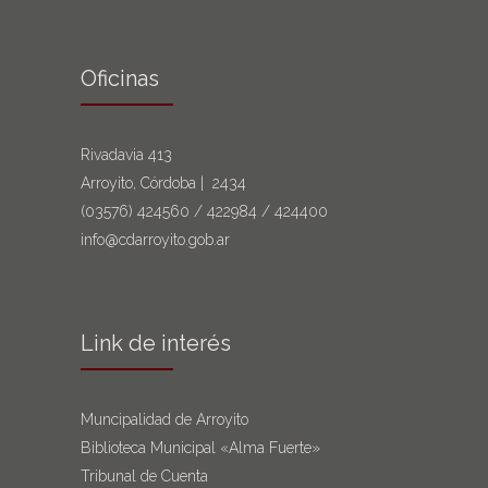
Oficinas
Rivadavia 413
Arroyito, Córdoba | 2434
(03576)
424560
/
422984
/
424400
info@cdarroyito.gob.ar
Link de interés
Muncipalidad de Arroyito
Biblioteca Municipal «Alma Fuerte»
Tribunal de Cuenta