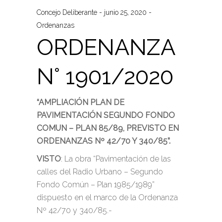
Concejo Deliberante
junio 25, 2020
Ordenanzas
ORDENANZA
N° 1901/2020
“AMPLIACIÓN PLAN DE
PAVIMENTACIÓN SEGUNDO FONDO
COMUN – PLAN 85/89, PREVISTO EN
ORDENANZAS Nº 42/70 Y 340/85”.
VISTO
: La obra “Pavimentación de las
calles del Radio Urbano – Segundo
Fondo Común – Plan 1985/1989”
dispuesto en el marco de la Ordenanza
Nº 42/70 y 340/85.-