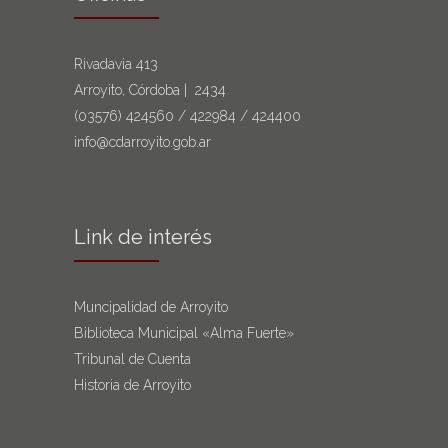
Rivadavia 413
Arroyito, Córdoba | 2434
(03576)
424560
/
422984
/
424400
info@cdarroyito.gob.ar
Link de interés
Muncipalidad de Arroyito
Biblioteca Municipal «Alma Fuerte»
Tribunal de Cuenta
Historia de Arroyito