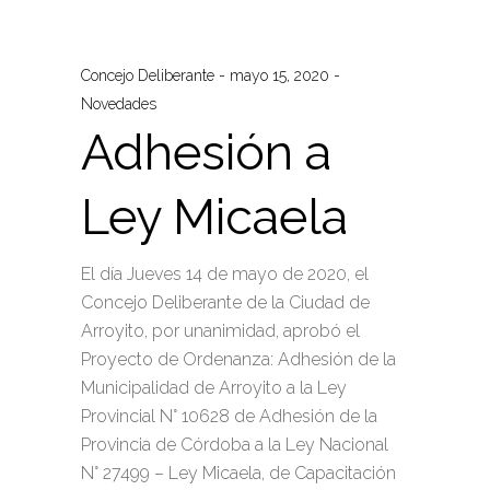
Concejo Deliberante
mayo 15, 2020
Novedades
Adhesión a
Ley Micaela
El día Jueves 14 de mayo de 2020, el
Concejo Deliberante de la Ciudad de
Arroyito, por unanimidad, aprobó el
Proyecto de Ordenanza: Adhesión de la
Municipalidad de Arroyito a la Ley
Provincial N° 10628 de Adhesión de la
Provincia de Córdoba a la Ley Nacional
N° 27499 – Ley Micaela, de Capacitación