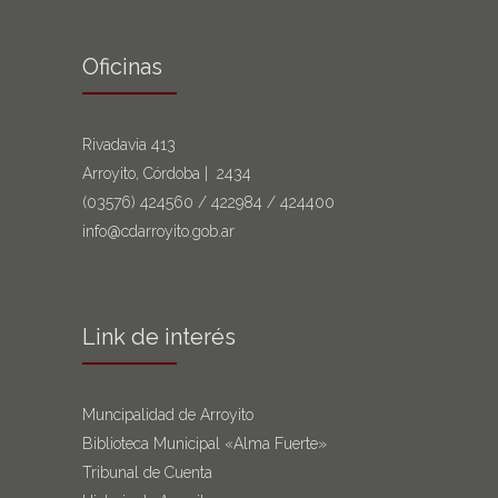
Oficinas
Rivadavia 413
Arroyito, Córdoba | 2434
(03576)
424560
/
422984
/
424400
info@cdarroyito.gob.ar
Link de interés
Muncipalidad de Arroyito
Biblioteca Municipal «Alma Fuerte»
Tribunal de Cuenta