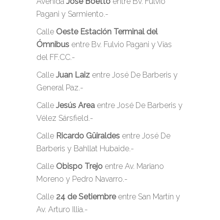
Avenida
José Boetto
entre Bv. Fulvio
Pagani y Sarmiento.-
Calle
Oeste Estación Terminal del
Ómnibus
entre Bv. Fulvio Pagani y Vías
del FF.CC.-
Calle
Juan Laiz
entre José De Barberis y
General Paz.-
Calle
Jesús Area
entre José De Barberis y
Vélez Sársfield.-
Calle
Ricardo Güiraldes
entre José De
Barberis y Bahllat Hubaide.-
Calle
Obispo Trejo
entre Av. Mariano
Moreno y Pedro Navarro.-
Calle
24 de Setiembre
entre San Martín y
Av. Arturo Illia.-