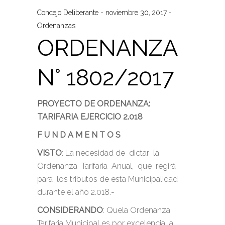
Concejo Deliberante
noviembre 30, 2017
Ordenanzas
ORDENANZA
N° 1802/2017
PROYECTO DE ORDENANZA:
TARIFARIA EJERCICIO 2.018
F U N D A M E N T O S
VISTO
: La necesidad de dictar la
Ordenanza Tarifaria Anual, que regirá
para los tributos de esta Municipalidad
durante el año 2.018.-
CONSIDERANDO
: Quela Ordenanza
Tarifaria Municipal es por excelencia la