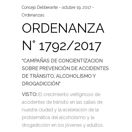
Concejo Deliberante
octubre 19, 2017
Ordenanzas
ORDENANZA
N° 1792/2017
“CAMPAÑAS DE CONCIENTIZACION
SOBRE PREVENCIÓN DE ACCIDENTES
DE TRÁNSITO, ALCOHOLISMO Y
DROGADICCIÓN”
VISTO:
El crecimiento vertiginoso de
accidentes de tránsito en las calles de
nuestra ciudad y la aceleración de la
problemática del alcoholismo y la
drogadicción en los jóvenes y adultos.