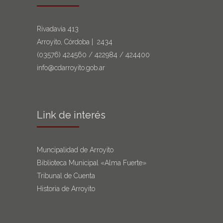
Rivadavia 413
Arroyito, Córdoba | 2434
(03576)
424560
/
422984
/
424400
info@cdarroyito.gob.ar
Link de interés
Muncipalidad de Arroyito
Biblioteca Municipal «Alma Fuerte»
Tribunal de Cuenta
Historia de Arroyito