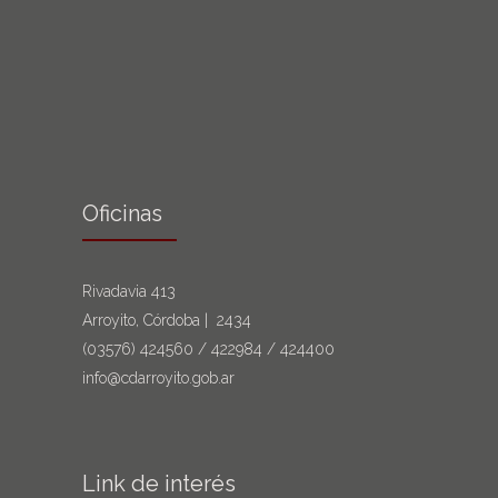
Oficinas
Rivadavia 413
Arroyito, Córdoba | 2434
(03576)
424560
/
422984
/
424400
info@cdarroyito.gob.ar
Link de interés