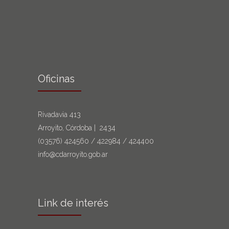
Oficinas
Rivadavia 413
Arroyito, Córdoba | 2434
(03576)
424560
/
422984
/
424400
info@cdarroyito.gob.ar
Link de interés