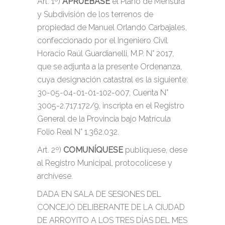
Art. 1º)
APRUÉBASE
el Plano de Mensura
y Subdivisión de los terrenos de
propiedad de Manuel Orlando Carbajales,
confeccionado por el Ingeniero Civil
Horacio Raúl Guardianelli, M.P. N° 2017,
que se adjunta a la presente Ordenanza,
cuya designación catastral es la siguiente:
30-05-04-01-01-102-007, Cuenta N°
3005-2.717.172/9, inscripta en el Registro
General de la Provincia bajo Matrícula
Folio Real N° 1.362.032.
Art. 2º)
COMUNÍQUESE
publíquese, dese
al Registro Municipal, protocolícese y
archívese.
DADA EN SALA DE SESIONES DEL
CONCEJO DELIBERANTE DE LA CIUDAD
DE ARROYITO A LOS TRES DÍAS DEL MES