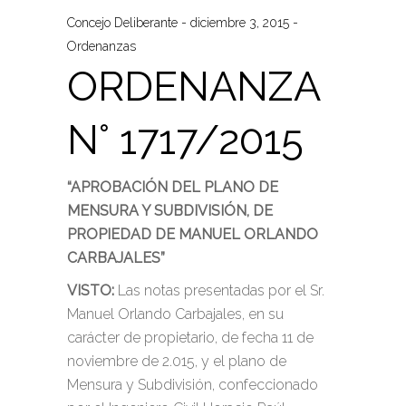
Concejo Deliberante
diciembre 3, 2015
Ordenanzas
ORDENANZA
N° 1717/2015
“APROBACIÓN DEL PLANO DE
MENSURA Y SUBDIVISIÓN, DE
PROPIEDAD DE MANUEL ORLANDO
CARBAJALES”
VISTO:
Las notas presentadas por el Sr.
Manuel Orlando Carbajales, en su
carácter de propietario, de fecha 11 de
noviembre de 2.015, y el plano de
Mensura y Subdivisión, confeccionado