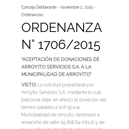
Concejo Deliberante
noviembre 2, 2015
Ordenanzas
ORDENANZA
N° 1706/2015
“ACEPTACIÓN DE DONACIONES DE
ARROYITO SERVICIOS S.A. A LA
MUNICIPALIDAD DE ARROYITO”
VISTO:
La solicitud presentada por
Arroyito Servicios S.A. mediante la cual
peticiona dejar sin efecto la donación del
terreno paralelo a la R 19 a la
Municipalidad de Arroyito destinado a
ensanche de calle (15.818,64 mts.2) y de