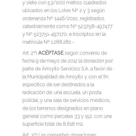
y siete con 53/100) metros cuadrados
ubicados en los Lotes Nº 2 y 3 según
ordenanza Nº 1446/2010, registrados
catastralmente como Nº 523758-497477
y Nº 523751-497170, e inscriptos en la
matrícula Nº 1.288.282.-
Art. 2º)
ACÉPTASE
según convenio de
fecha 9 de mayo de 2012 la donación por
parte de Arroyito Servicios S.A. a favor de
la Municipalidad de Arroyito y con el fin
específico de ser destinados a la
radicación de: una escuela, un posta
policial, y una sala de servicios médicos,
de los terrenos designados en plano
general como parcelas 33 y 152, con una
superficie total de 8.618 m2.
Art. 3º) Las presentes donaciones