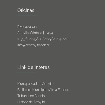
Oficinas
Rivadavia 413
Arroyito, Córdoba | 2434
(03576)
424560
/
422984
/
424400
info@cdarroyito.gob.ar
Link de interés
Muncipalidad de Arroyito
Biblioteca Municipal «Alma Fuerte»
Tribunal de Cuenta
Historia de Arroyito