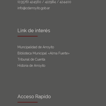
(03576)
424560
/
422984
/
424400
info@cdarroyito.gob.ar
Link de interés
Muncipalidad de Arroyito
Biblioteca Municipal «Alma Fuerte»
Tribunal de Cuenta
Historia de Arroyito
Acceso Rapido