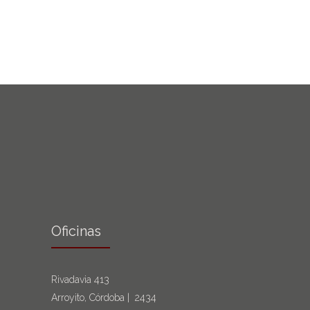
Oficinas
Rivadavia 413
Arroyito, Córdoba | 2434