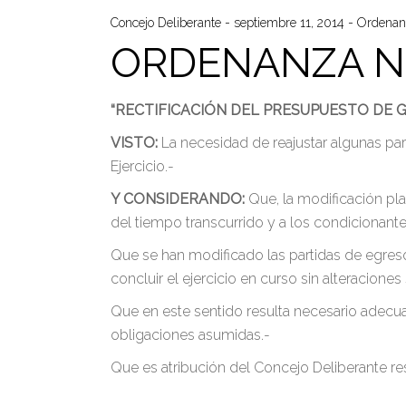
Concejo Deliberante
septiembre 11, 2014
Ordenan
ORDENANZA N° 
“RECTIFICACIÓN DEL PRESUPUESTO DE G
VISTO:
La necesidad de reajustar algunas pa
Ejercicio.-
Y CONSIDERANDO:
Que, la modificación pla
del tiempo transcurrido y a los condicionante
Que se han modificado las partidas de egres
concluir el ejercicio en curso sin alteraciones
Que en este sentido resulta necesario adecua
obligaciones asumidas.-
Que es atribución del Concejo Deliberante res