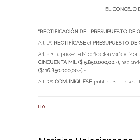
EL CONCEJO 
“RECTIFICACIÓN DEL PRESUPUESTO DE G
Art. 1º)
RECTIFÍCASE
el
PRESUPUESTO DE 
Art. 2º) La presente Modificación varía el M
CINCUENTA MIL ($ 5.850.000,00.-),
haciendo
($116.850.000,00.-).-
Art. 3º)
COMUNIQUESE
, publíquese, dese al
0