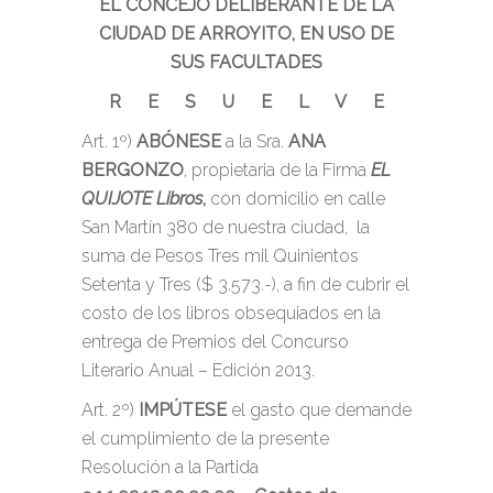
EL CONCEJO DELIBERANTE DE LA
CIUDAD DE ARROYITO, EN USO DE
SUS FACULTADES
R E S U E L V E
Art. 1º)
ABÓNESE
a la Sra.
ANA
BERGONZO
, propietaria de la Firma
EL
QUIJOTE Libros
,
con domicilio en calle
San Martín 380 de nuestra ciudad, la
suma de Pesos Tres mil Quinientos
Setenta y Tres ($ 3.573.-), a fin de cubrir el
costo de los libros obsequiados en la
entrega de Premios del Concurso
Literario Anual – Edición 2013.
Art. 2º)
IMPÚTESE
el gasto que demande
el cumplimiento de la presente
Resolución a la Partida