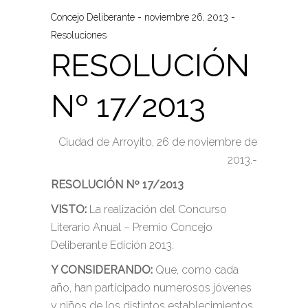
Concejo Deliberante
noviembre 26, 2013
Resoluciones
RESOLUCIÓN
Nº 17/2013
Ciudad de Arroyito, 26 de noviembre de
2013.-
RESOLUCIÓN Nº 17/2013
VISTO:
La realización del Concurso
Literario Anual – Premio Concejo
Deliberante Edición 2013.
Y CONSIDERANDO:
Que, como cada
año, han participado numerosos jóvenes
y niños de los distintos establecimientos