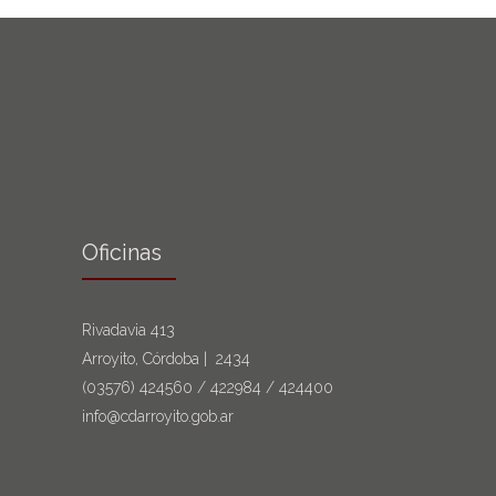
Oficinas
Rivadavia 413
Arroyito, Córdoba | 2434
(03576)
424560
/
422984
/
424400
info@cdarroyito.gob.ar