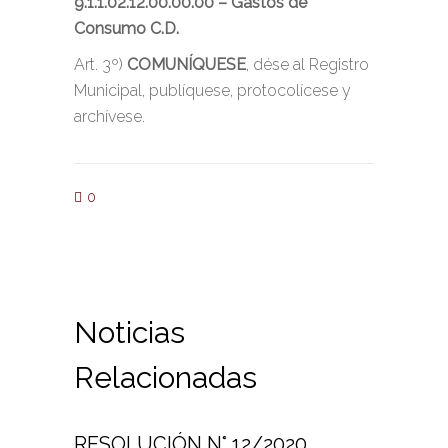
9.1.1.02.12.00.00.00 – Gastos de
Consumo C.D.
Art. 3º)
COMUNÍQUESE
, dése al Registro
Municipal, publíquese, protocolícese y
archívese.
0
Noticias
Relacionadas
RESOLUCIÓN N° 12/2020