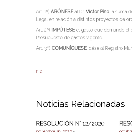
Art. 1º)
ABÓNESE
al Dr.
Víctor Pino
la suma d
Legal en relación a distintos proyectos de o
Art. 2º)
IMPÚTESE
el gasto que demande el c
Presupuesto de gastos vigente.
Art. 3º)
COMUNÍQUESE
, dése al Registro Mu
0
Noticias Relacionadas
RESOLUCIÓN N° 12/2020
RES
noviembre 16, 2020
octubr