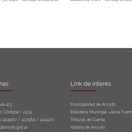
inas
Link de interés
via 413
Muncipalidad de Arroyito
to, Córdoba | 2434
Biblioteca Municipal «Alma Fuert
6)
424560
/
422984
/
424400
Tribunal de Cuenta
darroyito.gob.ar
Historia de Arroyito