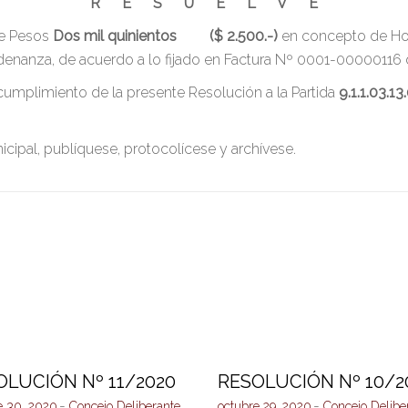
R E S U E L V E
e Pesos
Dos mil quinientos ($ 2.500.-)
en concepto de Ho
rdenanza, de acuerdo a lo fijado en Factura Nº 0001-00000116
umplimiento de la presente Resolución a la Partida
9.1.1.03.13
nicipal, publíquese, protocolícese y archívese.
OLUCIÓN Nº 11/2020
RESOLUCIÓN Nº 10/2
e 30, 2020
Concejo Deliberante
octubre 29, 2020
Concejo Delibe