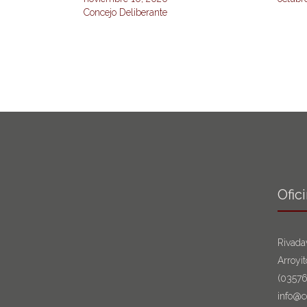
Concejo Deliberante
Ofic
Rivada
Arroyi
(0357
info@c