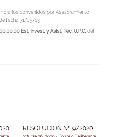
norarios convenidos por Asesoramiento
 de fecha 31/05/13.
.00.00.00 Est. Invest. y Asist. Téc. U.P.C.
del
020
RESOLUCIÓN Nº 9/2020
rante
octubre 26, 2020
Concejo Deliberante