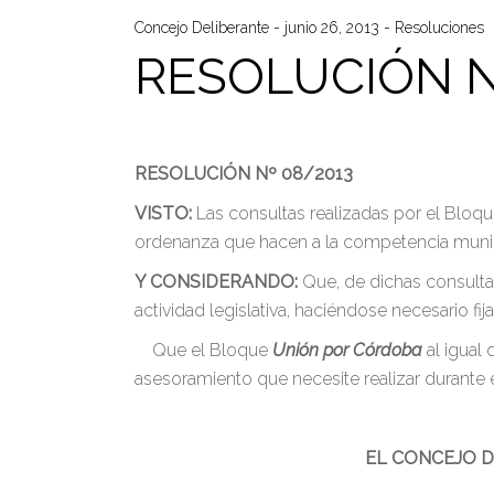
Concejo Deliberante
junio 26, 2013
Resoluciones
RESOLUCIÓN N
RESOLUCIÓN Nº 08/2013
VISTO:
Las consultas realizadas por el Bloqu
ordenanza que hacen a la competencia muni
Y CONSIDERANDO:
Que, de dichas consulta
actividad legislativa, haciéndose necesario fi
Que el Bloque
Unión por Córdoba
al igual
asesoramiento que necesite realizar durante
EL CONCEJO D