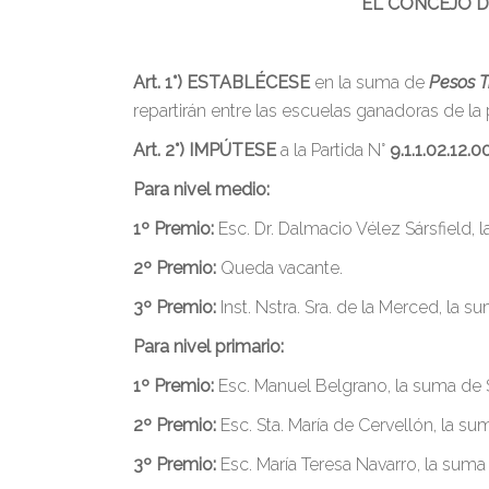
EL CONCEJO D
Art. 1°) ESTABLÉCESE
en la suma de
Pesos T
repartirán entre las escuelas ganadoras de la
Art. 2°) IMPÚTESE
a la Partida N°
9.1.1.02.12
Para nivel medio
:
1º Premio:
Esc. Dr. Dalmacio Vélez Sársfield, 
2º Premio:
Queda vacante.
3º Premio:
Inst. Nstra. Sra. de la Merced, la 
Para nivel primario
:
1º Premio:
Esc. Manuel Belgrano, la suma de $
2º Premio:
Esc. Sta. María de Cervellón, la sum
3º Premio:
Esc. María Teresa Navarro, la suma