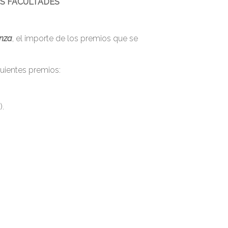
US FACULTADES
anza
, el importe de los premios que se
guientes premios:
).