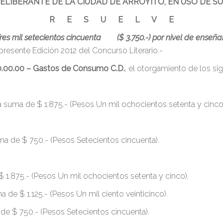
ELIBERANTE DE LA CIUDAD DE ARROYITO, EN USO DE S
R E S U E L V E
res mil setecientos cincuenta ($ 3.750.-) por nivel de enseñ
 presente Edición 2012 del Concurso Literario.-
.00.00.00 – Gastos de Consumo C.D.
, el otorgamiento de los si
la suma de $ 1.875.- (Pesos Un mil ochocientos setenta y cinco
suma de $ 750.- (Pesos Setecientos cincuenta).
 1.875.- (Pesos Un mil ochocientos setenta y cinco).
a de $ 1.125.- (Pesos Un mil ciento veinticinco).
 de $ 750.- (Pesos Setecientos cincuenta).