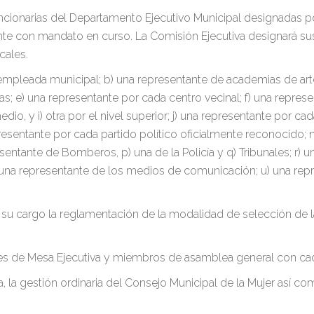
funcionarias del Departamento Ejecutivo Municipal designadas p
te con mandato en curso. La Comisión Ejecutiva designará sus
cales.
mpleada municipal; b) una representante de academias de artes;
s; e) una representante por cada centro vecinal; f) una represen
 medio, y i) otra por el nivel superior; j) una representante por 
resentante por cada partido político oficialmente reconocido; n
entante de Bomberos, p) una de la Policía y q) Tribunales; r) una
una representante de los medios de comunicación; u) una repre
su cargo la reglamentación de la modalidad de selección de la
ades de Mesa Ejecutiva y miembros de asamblea general con ca
a, la gestión ordinaria del Consejo Municipal de la Mujer así 