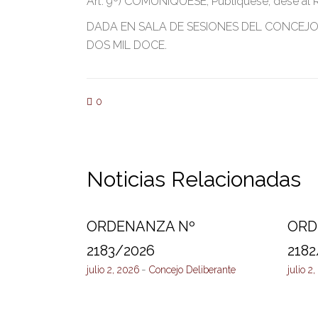
Art. 9º) COMUNÍQUESE, Publíquese, dése al Re
DADA EN SALA DE SESIONES DEL CONCEJO 
DOS MIL DOCE.
0
Noticias Relacionadas
ORDENANZA Nº
ORD
2183/2026
2182
julio 2, 2026
Concejo Deliberante
julio 2