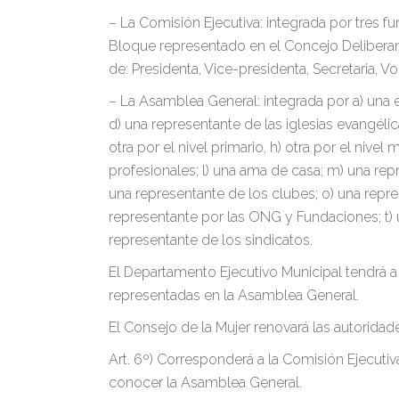
– La Comisión Ejecutiva: integrada por tres 
Bloque representado en el Concejo Deliberan
de: Presidenta, Vice-presidenta, Secretaria, Vo
– La Asamblea General: integrada por a) una e
d) una representante de las iglesias evangélica
otra por el nivel primario, h) otra por el nivel
profesionales; l) una ama de casa; m) una rep
una representante de los clubes; o) una repres
representante por las ONG y Fundaciones; t) 
representante de los sindicatos.
El Departamento Ejecutivo Municipal tendrá a 
representadas en la Asamblea General.
El Consejo de la Mujer renovará las autorid
Art. 6º) Corresponderá a la Comisión Ejecutiv
conocer la Asamblea General.