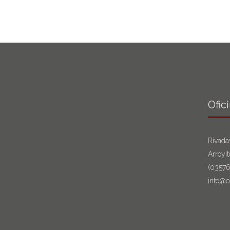
Ofic
Rivada
Arroyi
(0357
info@c