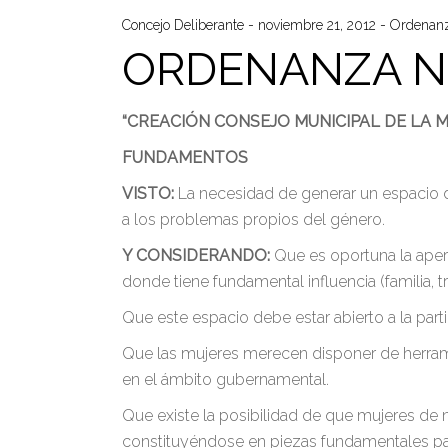
Concejo Deliberante
noviembre 21, 2012
Ordenan
ORDENANZA N°
“CREACIÓN CONSEJO MUNICIPAL DE LA M
FUNDAMENTOS
VISTO:
La necesidad de generar un espacio de 
a los problemas propios del género.
Y CONSIDERANDO:
Que es oportuna la apert
donde tiene fundamental influencia (familia, t
Que este espacio debe estar abierto a la part
Que las mujeres merecen disponer de herrami
en el ámbito gubernamental.
Que existe la posibilidad de que mujeres de n
constituyéndose en piezas fundamentales para