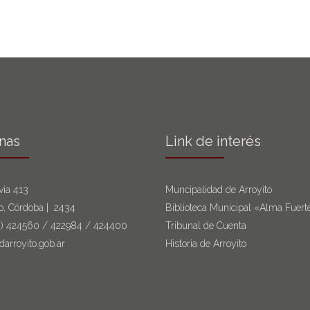
inas
Link de interés
via 413
Muncipalidad de Arroyito
to, Córdoba | 2434
Biblioteca Municipal «Alma Fuert
6)
424560
/
422984
/
424400
Tribunal de Cuenta
darroyito.gob.ar
Historia de Arroyito