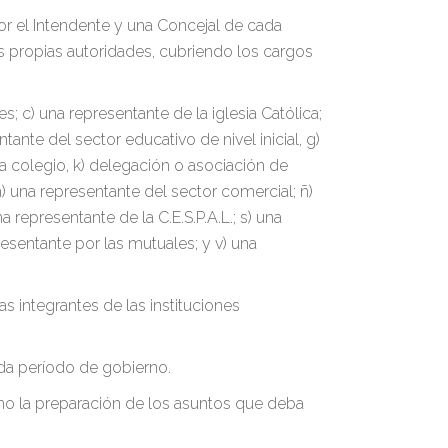
or el Intendente y una Concejal de cada
 propias autoridades, cubriendo los cargos
 c) una representante de la iglesia Católica;
tante del sector educativo de nivel inicial, g)
cada colegio, k) delegación o asociación de
) una representante del sector comercial; ñ)
 representante de la C.E.S.P.A.L.; s) una
sentante por las mutuales; y v) una
s integrantes de las instituciones
da período de gobierno.
como la preparación de los asuntos que deba