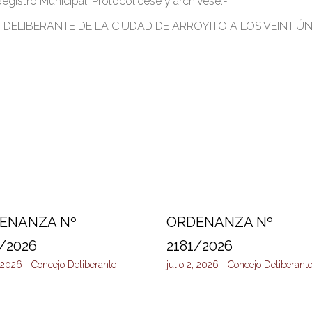
gistro Municipal, Protocolícese y archívese.-
DELIBERANTE DE LA CIUDAD DE ARROYITO A LOS VEINTIÚN
ENANZA Nº
ORDENANZA Nº
/2026
2181/2026
, 2026
Concejo Deliberante
julio 2, 2026
Concejo Deliberant