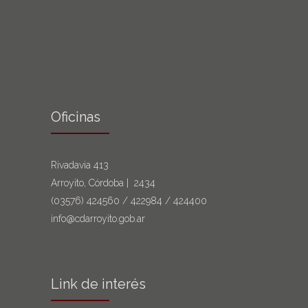
Oficinas
Rivadavia 413
Arroyito, Córdoba | 2434
(03576)
424560
/
422984
/
424400
info@cdarroyito.gob.ar
Link de interés