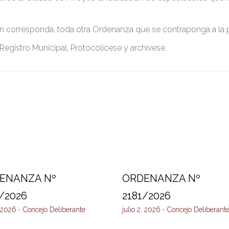
ún corresponda, toda otra Ordenanza que se contraponga a la 
 Registro Municipal, Protocolícese y archívese.
ENANZA Nº
ORDENANZA Nº
/2026
2181/2026
, 2026
Concejo Deliberante
julio 2, 2026
Concejo Deliberant