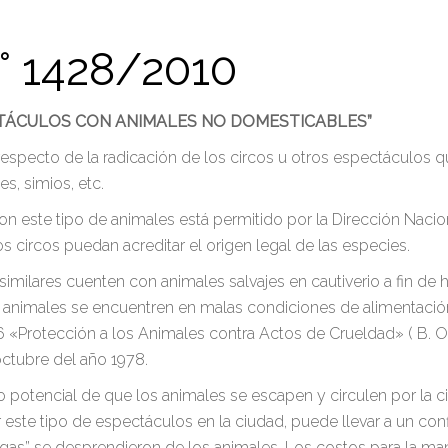
 1428/2010
CTÁCULOS CON ANIMALES NO DOMESTICABLES”
 respecto de la radicación de los circos u otros espectáculos q
s, simios, etc.
 este tipo de animales está permitido por la Dirección Nacion
 circos puedan acreditar el origen legal de las especies.
milares cuenten con animales salvajes en cautiverio a fin de h
 animales se encuentren en malas condiciones de alimentación
 «Protección a los Animales contra Actos de Crueldad» ( B. O. 
octubre del año 1978.
o potencial de que los animales se escapen y circulen por la c
este tipo de espectáculos en la ciudad, puede llevar a un con
Vegas” se desprendieron de los animales. Los costos para la m