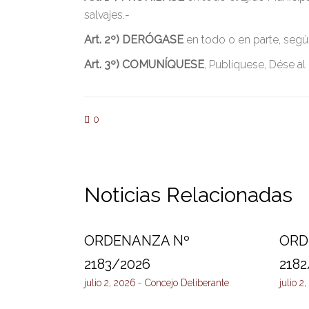
salvajes.-
Art. 2º)
DERÓGASE
en todo o en parte, seg
Art. 3º)
COMUNÍQUESE
, Publíquese, Dése al
0
Noticias Relacionadas
ORDENANZA Nº
ORD
2183/2026
2182
julio 2, 2026
Concejo Deliberante
julio 2