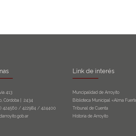
inas
Link de interés
via 413
Muncipalidad de Arroyito
to, Córdoba | 2434
Biblioteca Municipal «Alma Fuert
6)
424560
/
422984
/
424400
Tribunal de Cuenta
darroyito.gob.ar
Historia de Arroyito