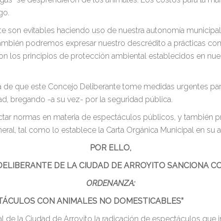
go.
son evitables haciendo uso de nuestra autonomía municipal y
también podremos expresar nuestro descrédito a prácticas com
 los principios de protección ambiental establecidos en nues
a de que este Concejo Deliberante tome medidas urgentes par
d, bregando -a su vez- por la seguridad pública.
ictar normas en materia de espectáculos públicos, y también
al, tal como lo establece la Carta Orgánica Municipal en su art
POR ELLO,
DELIBERANTE DE LA CIUDAD DE ARROYITO SANCIONA C
ORDENANZA:
CTÁCULOS CON ANIMALES NO DOMESTICABLES”
al de la Ciudad de Arroyito la radicación de espectáculos que