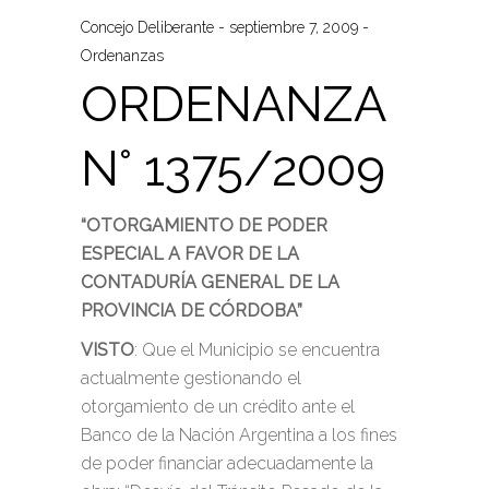
Concejo Deliberante
septiembre 7, 2009
Ordenanzas
ORDENANZA
N° 1375/2009
“OTORGAMIENTO DE PODER
ESPECIAL A FAVOR DE LA
CONTADURÍA GENERAL DE LA
PROVINCIA DE CÓRDOBA”
VISTO
: Que el Municipio se encuentra
actualmente gestionando el
otorgamiento de un crédito ante el
Banco de la Nación Argentina a los fines
de poder financiar adecuadamente la