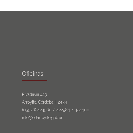
Oficinas
Rivadavia 413
Arroyito, Córdoba | 2434
(03576)
424560
/
422984
/
424400
info@cdarroyito.gob.ar