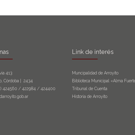
inas
Link de interés
via 413
Muncipalidad de Arroyito
to, Córdoba | 2434
Biblioteca Municipal «Alma Fuert
6)
424560
/
422984
/
424400
Tribunal de Cuenta
darroyito.gob.ar
Historia de Arroyito