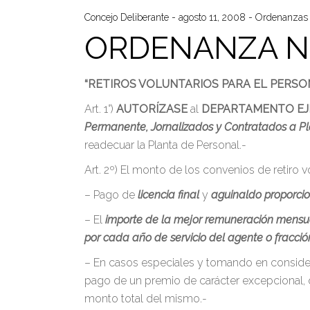
Concejo Deliberante
agosto 11, 2008
Ordenanzas
ORDENANZA N°
“RETIROS VOLUNTARIOS PARA EL PERSO
Art. 1°)
AUTORÍZASE
al
DEPARTAMENTO EJ
Permanente, Jornalizados y Contratados a Pl
readecuar la Planta de Personal.-
Art. 2º) El monto de los convenios de retiro 
– Pago de
licencia final
y
aguinaldo proporci
– El
importe de la mejor remuneración mensua
por cada año de servicio del agente o fracció
– En casos especiales y tomando en consider
pago de un premio de carácter excepcional, 
monto total del mismo.-