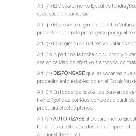
Art. 3º)
El Departamento Ejecutivo tendrá
fac
cada caso en particular.-
Art. 4º) El presente régimen de Retiro Volunt
presente, pudiendo prorrogarse por igual té
Art. 5º)
El Régimen de Retiros Voluntarios
se 
Art. 6º)
A partir de la fecha de su cese y dura
sea en calidad de efectivo, transitorio, con
Art. 7º)
DISPÓNGASE
que las vacantes que s
procedimiento establecido en el Escalafón de
Art. 8º) En todos los casos, los convenios se
treinta (30) días corridos contados a partir 
producirá efectos plenos.
Art. 9º)
AUTORÍZASE
al Departamento Ejecuti
tomar los créditos (saldos) no comprometidos 
Adicional (Personal).-