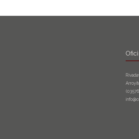
Ofic
Rivada
Arroyi
(0357
info@c