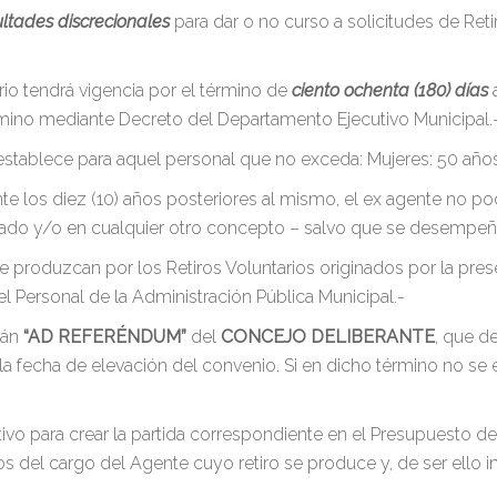
ultades discrecionales
para dar o no curso a solicitudes de Ret
ario tendrá vigencia por el término de
ciento ochenta (180) días
a
rmino mediante Decreto del Departamento Ejecutivo Municipal.
establece para aquel personal que no exceda: Mujeres: 50 años
nte los diez (10) años posteriores al mismo, el ex agente no po
tratado y/o en cualquier otro concepto – salvo que se desempeñ
e produzcan por los Retiros Voluntarios originados por la pres
l Personal de la Administración Pública Municipal.-
rán
“AD REFERÉNDUM”
del
CONCEJO DELIBERANTE
, que d
de la fecha de elevación del convenio. Si en dicho término no s
vo para crear la partida correspondiente en el Presupuesto d
del cargo del Agente cuyo retiro se produce y, de ser ello ins