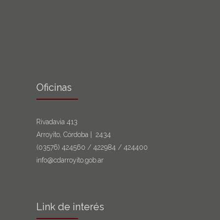
Oficinas
Rivadavia 413
Arroyito, Córdoba | 2434
(03576)
424560
/
422984
/
424400
info@cdarroyito.gob.ar
Link de interés