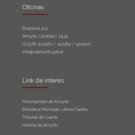
Oficinas
Rivadavia 413
Arroyito, Córdoba | 2434
(03576)
424560
/
422984
/
424400
info@cdarroyito.gob.ar
Link de interés
Muncipalidad de Arroyito
Biblioteca Municipal «Alma Fuerte»
Tribunal de Cuenta
Historia de Arroyito