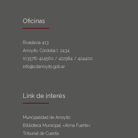
Oficinas
Rivadavia 413
Arroyito, Córdoba | 2434
(03576)
424560
/
422984
/
424400
info@cdarroyito.gob.ar
Link de interés
Muncipalidad de Arroyito
Biblioteca Municipal «Alma Fuerte»
Tribunal de Cuenta