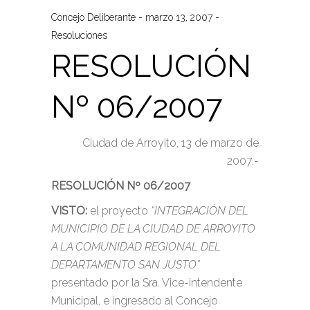
Concejo Deliberante
marzo 13, 2007
Resoluciones
RESOLUCIÓN
Nº 06/2007
Ciudad de Arroyito, 13 de marzo de
2007.-
RESOLUCIÓN Nº 06/2007
VISTO:
el proyecto
“INTEGRACIÓN DEL
MUNICIPIO DE LA CIUDAD DE ARROYITO
A LA COMUNIDAD REGIONAL DEL
DEPARTAMENTO SAN JUSTO”
presentado por la Sra. Vice-intendente
Municipal, e ingresado al Concejo