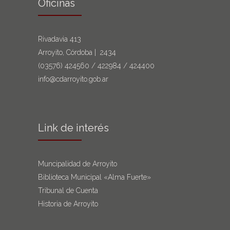
Oficinas
Rivadavia 413
Arroyito, Córdoba | 2434
(03576)
424560
/
422984
/
424400
info@cdarroyito.gob.ar
Link de interés
Muncipalidad de Arroyito
Biblioteca Municipal «Alma Fuerte»
Tribunal de Cuenta
Historia de Arroyito