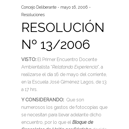
Concejo Deliberante
mayo 16, 2006
Resoluciones
RESOLUCIÓN
Nº 13/2006
VISTO:
El Primer Encuentro Docente
Ambientalista “
Relatando Experiencia
”, a
realizarse el día 16 de mayo del corriente,
en la Escuela José Giménez Lagos, de 13
a 17 hrs.
Y CONSIDERANDO:
Que son
numerosos los gastos de fotocopias que
se necesitan para llevar adelante dicho
encuentro, por lo que el
Bloque de