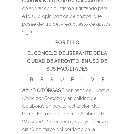
Concejales de Unión por Córdoba
decide
colaborar con el mismo, utilizando para
ello su propia partida de gastos, que
posee dentro del Presupuesto de gastos
vigente.
POR ELLO
EL CONCEJO DELIBERANTE DE LA
CIUDAD DE ARROYITO, EN USO DE
SUS FACULTADES
R E S U E L V E
Art. 1°)
OTÓRGASE
por parte del
Bloque
Unión por Córdoba
y en calidad de
Colaboración para la realización del
Primer Encuentro Docente Ambientalista
“
Relatando Experiencia
”, a desarrollarse el
día 16 de mayo del corriente en la