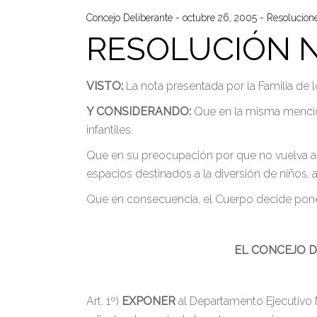
Concejo Deliberante
octubre 26, 2005
Resolucion
RESOLUCIÓN N
VISTO:
La nota presentada por la Familia de 
Y CONSIDERANDO:
Que en la misma menciona
infantiles.
Que en su preocupación por que no vuelva a 
espacios destinados a la diversión de niños
Que en consecuencia, el Cuerpo decide poner
EL CONCEJO D
Art. 1º)
EXPONER
al Departamento Ejecutivo M