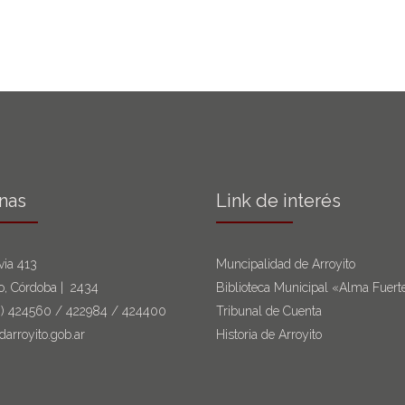
inas
Link de interés
via 413
Muncipalidad de Arroyito
to, Córdoba | 2434
Biblioteca Municipal «Alma Fuert
6)
424560
/
422984
/
424400
Tribunal de Cuenta
darroyito.gob.ar
Historia de Arroyito