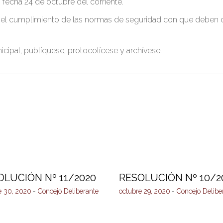
 fecha 24 de octubre del corriente.
en el cumplimiento de las normas de seguridad con que deben c
.
nicipal, publíquese, protocolícese y archívese.
OLUCIÓN Nº 11/2020
RESOLUCIÓN Nº 10/2
e 30, 2020
Concejo Deliberante
octubre 29, 2020
Concejo Delibe