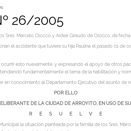
es
º 26/2005
los Sres. Marcelo Olocco y Aideé Giraudo de Olocco, de fecha 
n el accidente que tuviera su hija Paulina el pasado 01 de octu
ocurrir esto nuevamente, y expresando el apoyo de otros padre
, atendiendo fundamentalmente el tema de la habilitación y no
 en conocimiento al Departamento Ejecutivo del asunto de re
POR ELLO
ELIBERANTE DE LA CIUDAD DE ARROYITO, EN USO DE S
R E S U E L V E
unicipal la situación planteada por la familia de los Sres. M