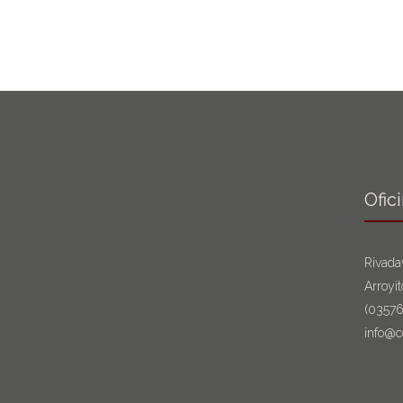
Ofic
Rivada
Arroyi
(0357
info@c