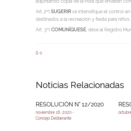
adjuntando copia de la nota que enviaran con
Art. 2º)
SUGERIR
se
intensifique el control 
destinados a la recreación y fiesta para niños
Art. 3º)
COMUNÍQUESE
, dése al Registro Mu
0
Noticias Relacionadas
RESOLUCIÓN N° 12/2020
RES
noviembre 16, 2020
octubr
Concejo Deliberante