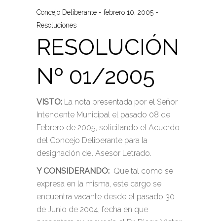
Concejo Deliberante
febrero 10, 2005
Resoluciones
RESOLUCIÓN
Nº 01/2005
VISTO:
La nota presentada por el Señor
Intendente Municipal el pasado 08 de
Febrero de 2005, solicitando el Acuerdo
del Concejo Deliberante para la
designación del Asesor Letrado.
Y CONSIDERANDO:
Que tal como se
expresa en la misma, este cargo se
encuentra vacante desde el pasado 30
de Junio de 2004, fecha en que