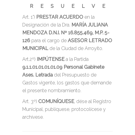
R E S U E L V E
Art. 1°)
PRESTAR ACUERDO
en la
Designación de la Dra.
MARÍA JULIANA
MENDOZA D.N.I. Nº 16.855.469, M.P. 5-
126
para el cargo de
ASESOR LETRADO
MUNICIPAL
de la Ciudad de Arroyito.
Art.2º)
IMPÚTENSE
a la Partida
9.1.1.01.01.01.01.09 Personal Gabinete
Ases. Letrada
del Presupuesto de
Gastos vigente, los gastos que demande
el presente nombramiento.
Art. 3º)
COMUNÍQUESE
, dése al Registro
Municipal, publíquese, protocolícese y
archívese.