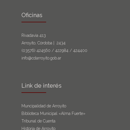
Oficinas
Rivadavia 413
Arroyito, Córdoba | 2434
(03576)
424560
/
422984
/
424400
info@cdarroyito.gob.ar
Link de interés
Muncipalidad de Arroyito
Biblioteca Municipal «Alma Fuerte»
Tribunal de Cuenta
Historia de Arroyito