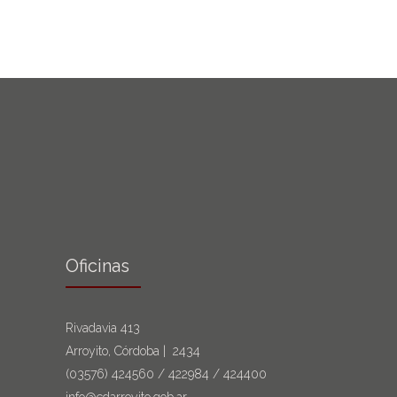
Oficinas
Rivadavia 413
Arroyito, Córdoba | 2434
(03576)
424560
/
422984
/
424400
info@cdarroyito.gob.ar