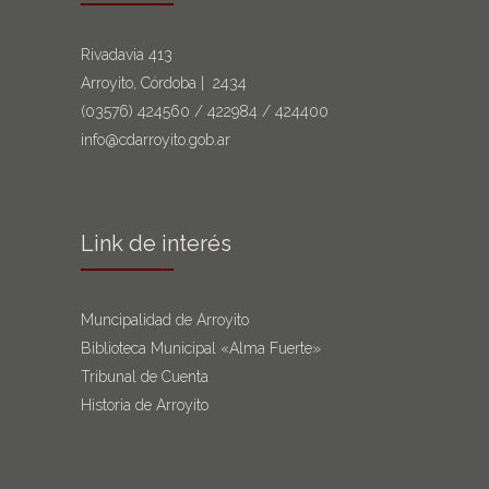
Rivadavia 413
Arroyito, Córdoba | 2434
(03576)
424560
/
422984
/
424400
info@cdarroyito.gob.ar
Link de interés
Muncipalidad de Arroyito
Biblioteca Municipal «Alma Fuerte»
Tribunal de Cuenta
Historia de Arroyito