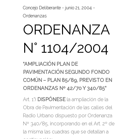
Concejo Deliberante
junio 21, 2004
Ordenanzas
ORDENANZA
N° 1104/2004
“AMPLIACIÓN PLAN DE
PAVIMENTACIÓN SEGUNDO FONDO
COMÚN – PLAN 85/89, PREVISTO EN
ORDENANZAS Nº 42/70 Y 340/85”
Art. 1°)
DISPÓNESE
la ampliación de la
Obra de Pavimentación de las calles del
Radio Urbano dispuesto por Ordenanza
Nº 340/85, incorporando en el Art. 2º de
la misma las cuadras que se detallan a