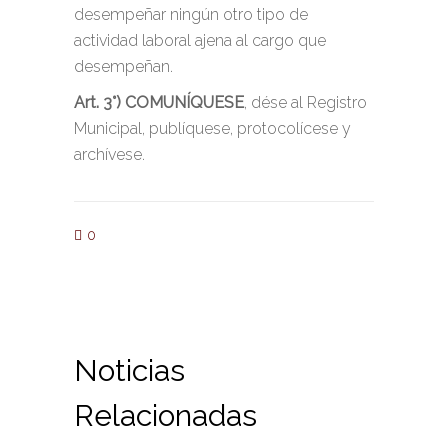
desempeñar ningún otro tipo de
actividad laboral ajena al cargo que
desempeñan.
Art. 3°) COMUNÍQUESE
, dése al Registro
Municipal, publíquese, protocolícese y
archívese.
0
Noticias
Relacionadas