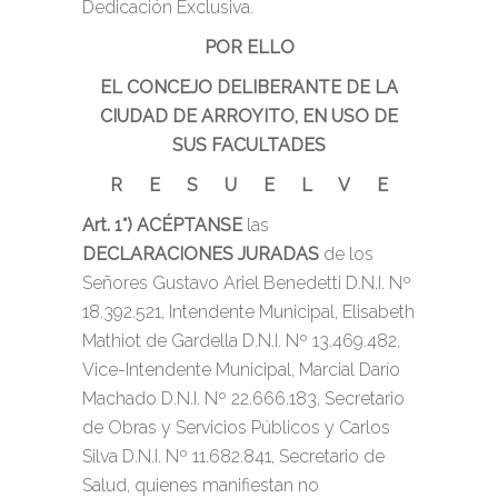
Dedicación Exclusiva.
POR ELLO
EL CONCEJO DELIBERANTE DE LA
CIUDAD DE ARROYITO, EN USO DE
SUS FACULTADES
R E S U E L V E
Art. 1°) ACÉPTANSE
las
DECLARACIONES JURADAS
de los
Señores Gustavo Ariel Benedetti D.N.I. Nº
18.392.521, Intendente Municipal, Elisabeth
Mathiot de Gardella D.N.I. Nº 13.469.482,
Vice-Intendente Municipal, Marcial Darío
Machado D.N.I. Nº 22.666.183, Secretario
de Obras y Servicios Públicos y Carlos
Silva D.N.I. Nº 11.682.841, Secretario de
Salud, quienes manifiestan no