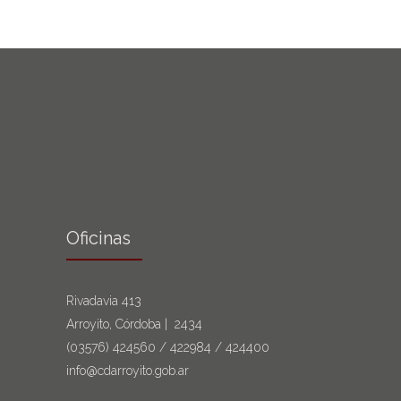
Oficinas
Rivadavia 413
Arroyito, Córdoba | 2434
(03576)
424560
/
422984
/
424400
info@cdarroyito.gob.ar