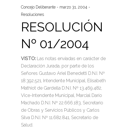
Concejo Deliberante
marzo 31, 2004
Resoluciones
RESOLUCIÓN
Nº 01/2004
VISTO:
Las notas enviadas en carácter de
Declaración Jurada, por parte de los
Señores Gustavo Ariel Benedetti D.N.I. Nº
18.392.521, Intendente Municipal, Elisabeth
Mathiot de Gardella D.N.I. Nº 13.469.482,
Vice-Intendente Municipal, Marcial Darío
Machado D.N.I. Nº 22.666.183, Secretario
de Obras y Servicios Públicos y Carlos
Silva D.N.I. Nº 11.682.841, Secretario de
Salud.