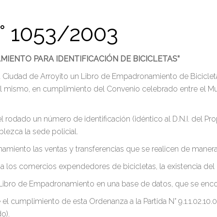
 1053/2003
IENTO PARA IDENTIFICACIÓN DE BICICLETAS”
 la Ciudad de Arroyito un Libro de Empadronamiento de Bicicletas
el mismo, en cumplimiento del Convenio celebrado entre el Munic
 del rodado un número de identificación (idéntico al D.N.I. del P
blezca la sede policial.
miento las ventas y transferencias que se realicen de manera 
ará a los comercios expendedores de bicicletas, la existencia d
Libro de Empadronamiento en una base de datos, que se encontr
l cumplimiento de esta Ordenanza a la Partida N° 9.1.1.02.1
o).