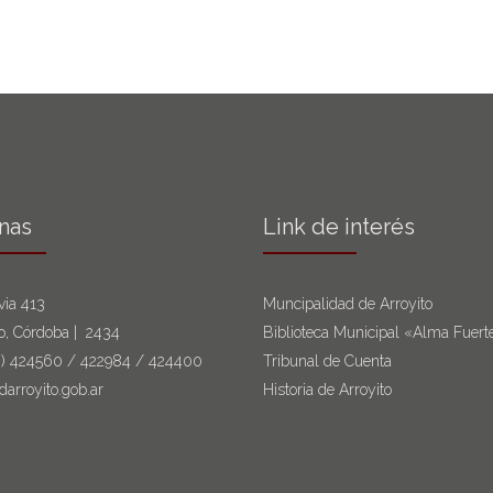
inas
Link de interés
via 413
Muncipalidad de Arroyito
to, Córdoba | 2434
Biblioteca Municipal «Alma Fuert
6)
424560
/
422984
/
424400
Tribunal de Cuenta
darroyito.gob.ar
Historia de Arroyito