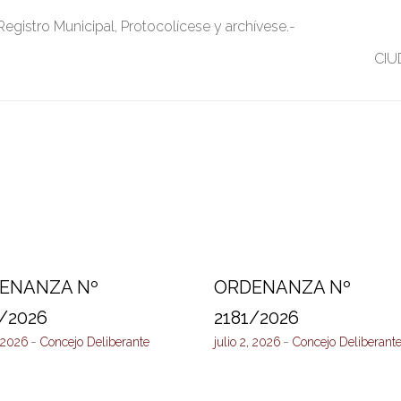
 Registro Municipal, Protocolícese y archívese.-
CIU
ENANZA Nº
ORDENANZA Nº
/2026
2181/2026
, 2026
Concejo Deliberante
julio 2, 2026
Concejo Deliberant