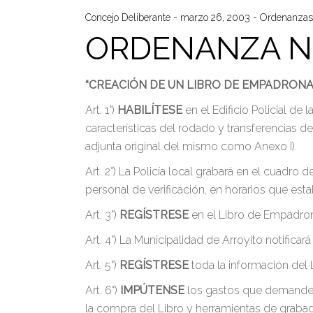
Concejo Deliberante
marzo 26, 2003
Ordenanzas
ORDENANZA N°
“CREACIÓN DE UN LIBRO DE EMPADRONAM
Art. 1°)
HABILÍTESE
en el Edificio Policial de
características del rodado y transferencias d
adjunta original del mismo como Anexo I).
Art. 2°) La Policía local grabará en el cuadro
personal de verificación, en horarios que esta
Art. 3°)
REGÍSTRESE
en el Libro de Empadrona
Art. 4°) La Municipalidad de Arroyito notific
Art. 5°)
REGÍSTRESE
toda la información del 
Art. 6°)
IMPÚTENSE
los gastos que demande e
la compra del Libro y herramientas de grabad