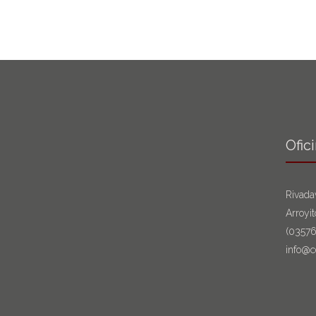
Ofic
Rivada
Arroyi
(0357
info@c