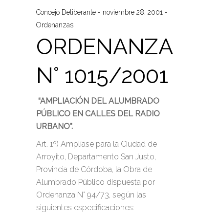
Concejo Deliberante
noviembre 28, 2001
Ordenanzas
ORDENANZA
N° 1015/2001
“AMPLIACIÓN DEL ALUMBRADO
PÚBLICO EN CALLES DEL RADIO
URBANO”.
Art. 1º) Amplíase para la Ciudad de
Arroyito, Departamento San Justo,
Provincia de Córdoba, la Obra de
Alumbrado Público dispuesta por
Ordenanza N° 94/73, según las
siguientes especificaciones: