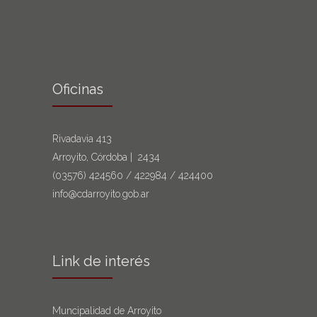
Oficinas
Rivadavia 413
Arroyito, Córdoba | 2434
(03576)
424560
/
422984
/
424400
info@cdarroyito.gob.ar
Link de interés
Muncipalidad de Arroyito