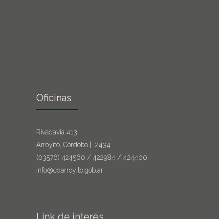
Oficinas
Rivadavia 413
Arroyito, Córdoba | 2434
(03576)
424560
/
422984
/
424400
info@cdarroyito.gob.ar
Link de interés