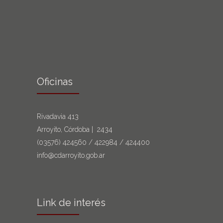
Oficinas
Rivadavia 413
Arroyito, Córdoba | 2434
(03576)
424560
/
422984
/
424400
info@cdarroyito.gob.ar
Link de interés